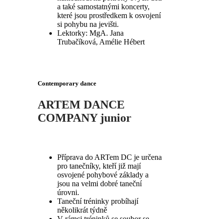
a také samostatnými koncerty,
které jsou prostředkem k osvojení
si pohybu na jevišti.
Lektorky: MgA. Jana
Trubačíková, Amélie Hébert
Contemporary dance
ARTEM
DANCE
COMPANY junior
Příprava do ARTem DC je určena
pro tanečníky, kteří již mají
osvojené pohybové základy a
jsou na velmi dobré taneční
úrovni.
Taneční tréninky probíhají
několikrát týdně
V rámci tréninků se soubor se