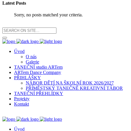
Latest Posts
Sorry, no posts matched your criteria.
Úvod
O nás
Galerie
TANEČNÍ studio ARTem
ARTem Dance Company
PŘIHLÁŠKY
NÁBOR DĚTÍ NA ŠKOLNÍ ROK 2026/2027
PŘÍMĚSTSKÝ TANEČNĚ KREATIVNÍ TÁBOR
TANEČNÍ PŘEHLÍDKY
Projekty
Kontakt
Úvod