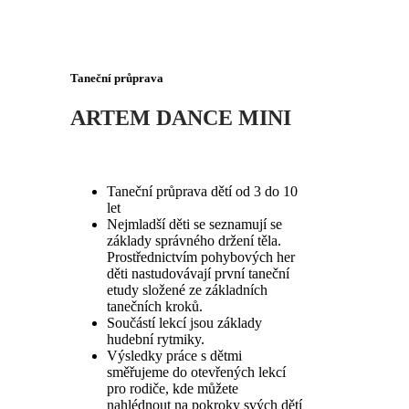
Taneční průprava
ARTEM
DANCE
MINI
Taneční průprava dětí od 3 do 10
let
Nejmladší děti se seznamují se
základy správného držení těla.
Prostřednictvím pohybových her
děti nastudovávají první taneční
etudy složené ze základních
tanečních kroků.
Součástí lekcí jsou základy
hudební rytmiky.
Výsledky práce s dětmi
směřujeme do otevřených lekcí
pro rodiče, kde můžete
nahlédnout na pokroky svých dětí