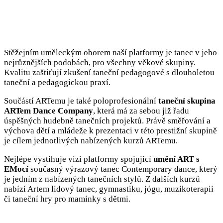
Stěžejním uměleckým oborem naší platformy je tanec v jeho
nejrůznějších podobách, pro všechny věkové skupiny.
Kvalitu zaštiťují zkušení taneční pedagogové s dlouholetou
taneční a pedagogickou praxí.
Součástí ARTemu je také poloprofesionální
taneční skupina
ARTem Dance Company
, která má za sebou již řadu
úspěšných hudebně tanečních projektů. Právě směřování a
výchova dětí a mládeže k prezentaci v této prestižní skupině
je cílem jednotlivých nabízených kurzů ARTemu.
Nejlépe vystihuje vizi platformy spojující
umění ART s
EMocí
současný výrazový tanec Contemporary dance, který
je jedním z nabízených tanečních stylů. Z dalších kurzů
nabízí Artem lidový tanec, gymnastiku, jógu, muzikoterapii
či taneční hry pro maminky s dětmi.