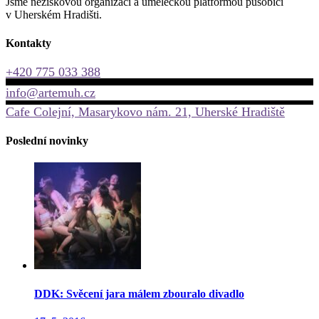
Jsme neziskovou organizací a uměleckou platformou působící
v Uherském Hradišti.
Kontakty
+420 775 033 388
info@artemuh.cz
Cafe Colejní, Masarykovo nám. 21, Uherské Hradiště
Poslední novinky
DDK: Svěcení jara málem zbouralo divadlo