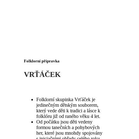
Folklorní přípravka
VRŤÁČEK
Folklorní skupinka Vrťáček je
jedinečným dětským souborem,
který vede děti k tradici a lásce k
folklóru již od raného věku 4 let.
Od počátku jsou děti vedeny
formou tanečních a pohybových
her, které jsou mnohdy spojovány
s iniciačními obřady celého roku