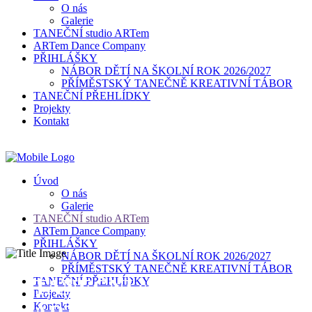
O nás
Galerie
TANEČNÍ studio ARTem
ARTem Dance Company
PŘIHLÁŠKY
NÁBOR DĚTÍ NA ŠKOLNÍ ROK 2026/2027
PŘÍMĚSTSKÝ TANEČNĚ KREATIVNÍ TÁBOR
TANEČNÍ PŘEHLÍDKY
Projekty
Kontakt
Úvod
O nás
Galerie
TANEČNÍ studio ARTem
ARTem Dance Company
PŘIHLÁŠKY
NÁBOR DĚTÍ NA ŠKOLNÍ ROK 2026/2027
PŘÍMĚSTSKÝ TANEČNĚ KREATIVNÍ TÁBOR
TANEČNÍ studio
TANEČNÍ PŘEHLÍDKY
Projekty
Kontakt