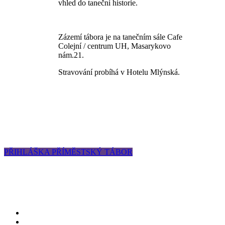
vhled do taneční historie.
Zázemí tábora je na tanečním sále Cafe
Colejní / centrum UH, Masarykovo
nám.21.
Stravování probíhá v Hotelu Mlýnská.
PŘIHLÁŠKA PŘÍMĚSTSKÝ TÁBOR