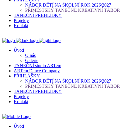
NÁBOR DĚTÍ NA ŠKOLNÍ ROK 2026/2027
PŘÍMĚSTSKÝ TANEČNĚ KREATIVNÍ TÁBOR
TANEČNÍ PŘEHLÍDKY
Projekty
Kontakt
Úvod
O nás
Galerie
TANEČNÍ studio ARTem
ARTem Dance Company
PŘIHLÁŠKY
NÁBOR DĚTÍ NA ŠKOLNÍ ROK 2026/2027
PŘÍMĚSTSKÝ TANEČNĚ KREATIVNÍ TÁBOR
TANEČNÍ PŘEHLÍDKY
Projekty
Kontakt
Úvod