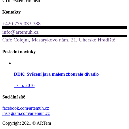
v Uherském Hradišti.
Kontakty
+420 775 033 388
info@artemuh.cz
Cafe Colejní, Masarykovo nám. 21, Uherské Hradiště
Poslední novinky
DDK: Svěcení jara málem zbouralo divadlo
17. 5. 2016
Sociální sítě
facebook.com/artemuh.cz
instagram.com/artemuh.cz
Copyright 2021 © ARTem