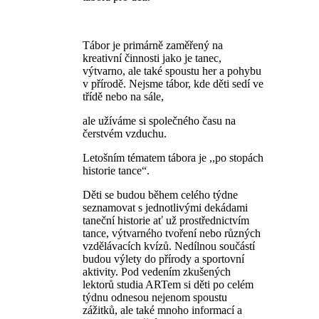
Tábor je primárně zaměřený na
kreativní činnosti jako je tanec,
výtvarno, ale také spoustu her a pohybu
v přírodě. Nejsme tábor, kde děti sedí ve
třídě nebo na sále,
ale užíváme si společného času na
čerstvém vzduchu.
Letošním tématem tábora je ,,po stopách
historie tance“.
Děti se budou během celého týdne
seznamovat s jednotlivými dekádami
taneční historie ať už prostřednictvím
tance, výtvarného tvoření nebo různých
vzdělávacích kvízů. Nedílnou součástí
budou výlety do přírody a sportovní
aktivity. Pod vedením zkušených
lektorů studia ARTem si děti po celém
týdnu odnesou nejenom spoustu
zážitků, ale také mnoho informací a